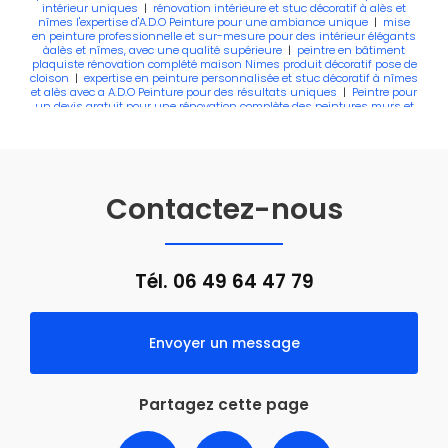
intérieur uniques
|
rénovation intérieure et stuc décoratif à alès et
nîmes l'expertise d'A.D.O Peinture pour une ambiance unique
|
mise
en peinture professionnelle et sur-mesure pour des intérieur élégants
àalès et nîmes, avec une qualité supérieure
|
peintre en bâtiment
plaquiste rénovation complété maison Nimes produit décoratif pose de
cloison
|
expertise en peinture personnalisée et stuc décoratif à nîmes
et alès avec a A.D.O Peinture pour des résultats uniques
|
Peintre pour
un devis gratuit pour une rénovation complète des peintures murs et
plafonds dans un appartement ou une maison à Alès
|
peintre
professionnel à alès et nîme mise en peinture et revêtement de sol de
qualité avec A.D.O Peinture
|
Peintre en bâtiment pour la pose de
cloison en placo dans des combles d'une maison à Alès
Contactez-nous
Tél.
06 49 64 47 79
Envoyer un message
Partagez cette page
Facebook
X
Email