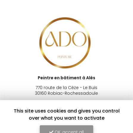
Peintre en bâtiment à Alès
770 route de la Cèze - Le Buis
30160 Robiac-Rochessadoule
06 49 64 47 79
This site uses cookies and gives you control
Lundi au samedi :
over what you want to activate
7h - 20h
OK, accept all