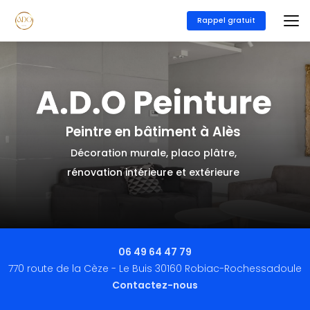
Aller
au
Rappel gratuit
contenu
principal
Peintre en bâtiment à Alès
Décoration murale, placo plâtre,
rénovation intérieure et extérieure
06 49 64 47 79
770 route de la Cèze - Le Buis 30160 Robiac-Rochessadoule
Contactez-nous