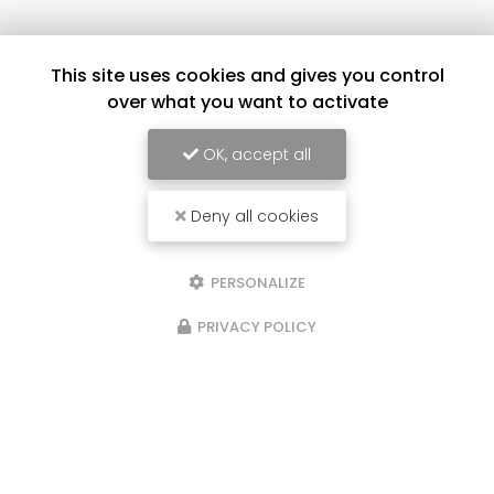
Envoyez un message
This site uses cookies and gives you control
over what you want to activate
Nom Prénom
OK, accept all
Société
Deny all cookies
Email
PERSONALIZE
Téléphone
PRIVACY POLICY
Message