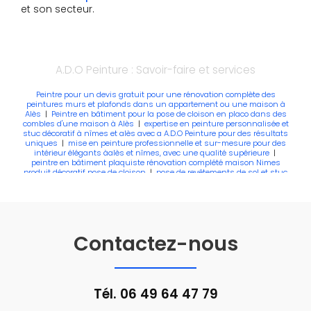
et son secteur.
A.D.O Peinture : Savoir-faire et services
Peintre pour un devis gratuit pour une rénovation complète des
peintures murs et plafonds dans un appartement ou une maison à
Alès
|
Peintre en bâtiment pour la pose de cloison en placo dans des
combles d'une maison à Alès
|
expertise en peinture personnalisée et
stuc décoratif à nîmes et alès avec a A.D.O Peinture pour des résultats
uniques
|
mise en peinture professionnelle et sur-mesure pour des
intérieur élégants àalès et nîmes, avec une qualité supérieure
|
peintre en bâtiment plaquiste rénovation complété maison Nimes
produit décoratif pose de cloison
|
pose de revêtements de sol et stuc
décoratif à ales et nîmes pour des intérieur uniques
|
rénovation
intérieure et stuc décoratif à alès et nîmes l'expertise d'A.D.O Peinture
pour une ambiance unique
|
peintre professionnel à alès et nîme
mise en peinture et revêtement de sol de qualité avec A.D.O Peinture
Contactez-nous
Tél.
06 49 64 47 79