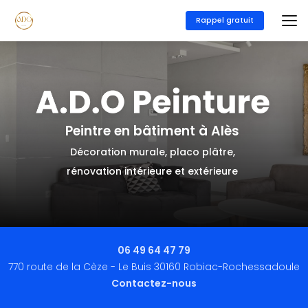
Aller
au
Rappel gratuit
contenu
principal
Peintre en bâtiment à Alès
Décoration murale, placo plâtre,
rénovation intérieure et extérieure
06 49 64 47 79
770 route de la Cèze - Le Buis 30160 Robiac-Rochessadoule
Contactez-nous