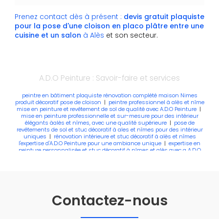
Prenez contact dès à présent :
devis gratuit
plaquiste
pour la pose d'une cloison en placo plâtre entre une
cuisine et un salon
à Alès
et son secteur.
A.D.O Peinture : Savoir-faire et services
peintre en bâtiment plaquiste rénovation complété maison Nimes
produit décoratif pose de cloison
|
peintre professionnel à alès et nîme
mise en peinture et revêtement de sol de qualité avec A.D.O Peinture
|
mise en peinture professionnelle et sur-mesure pour des intérieur
élégants àalès et nîmes, avec une qualité supérieure
|
pose de
revêtements de sol et stuc décoratif à ales et nîmes pour des intérieur
uniques
|
rénovation intérieure et stuc décoratif à alès et nîmes
l'expertise d'A.D.O Peinture pour une ambiance unique
|
expertise en
peinture personnalisée et stuc décoratif à nîmes et alès avec a A.D.O
Peinture pour des résultats uniques
|
Peintre pour un devis gratuit
pour une rénovation complète des peintures murs et plafonds dans
un appartement ou une maison à Alès
|
Peintre en bâtiment pour la
pose de cloison en placo dans des combles d'une maison à Alès
Contactez-nous