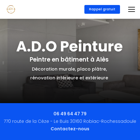
Aller
au
Rappel gratuit
contenu
principal
Peintre en bâtiment à Alès
Décoration murale, placo plâtre,
rénovation intérieure et extérieure
06 49 64 47 79
770 route de la Cèze - Le Buis 30160 Robiac-Rochessadoule
Contactez-nous