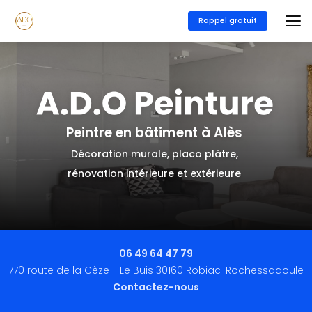
Aller
au
Rappel gratuit
contenu
principal
Peintre en bâtiment à Alès
Décoration murale, placo plâtre,
rénovation intérieure et extérieure
06 49 64 47 79
770 route de la Cèze - Le Buis 30160 Robiac-Rochessadoule
Contactez-nous