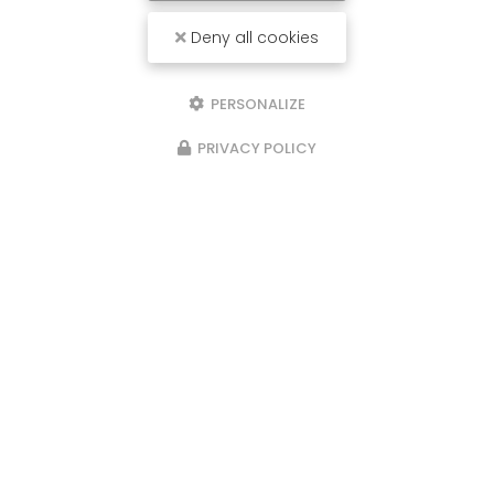
Deny all cookies
Téléphone
Message
PERSONALIZE
PRIVACY POLICY
J'autorise ce site à conserver l'ensemble des données transmises dans
ce formulaire pour faciliter le suivi et le traitement de ma demande.
(Aucune exploitation commerciale ne sera faite des données conservées.
Voir notre
politique de confidentialité
)