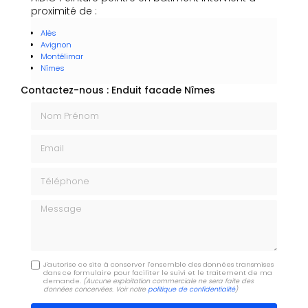
proximité de :
Alès
Avignon
Montélimar
Nîmes
Contactez-nous : Enduit facade Nîmes
Nom Prénom
Email
Téléphone
Message
J'autorise ce site à conserver l'ensemble des données transmises
dans ce formulaire pour faciliter le suivi et le traitement de ma
demande.
(Aucune exploitation commerciale ne sera faite des
données concervées. Voir notre
politique de confidentialité
)