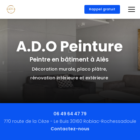
Aller
au
Rappel gratuit
contenu
principal
Peintre en bâtiment à Alès
Décoration murale, placo plâtre,
rénovation intérieure et extérieure
06 49 64 47 79
770 route de la Cèze - Le Buis 30160 Robiac-Rochessadoule
Contactez-nous