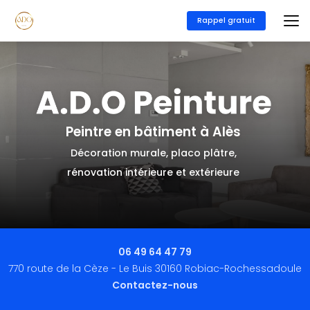
Aller
au
Rappel gratuit
contenu
principal
Peintre en bâtiment à Alès
Décoration murale, placo plâtre,
rénovation intérieure et extérieure
06 49 64 47 79
770 route de la Cèze - Le Buis 30160 Robiac-Rochessadoule
Contactez-nous