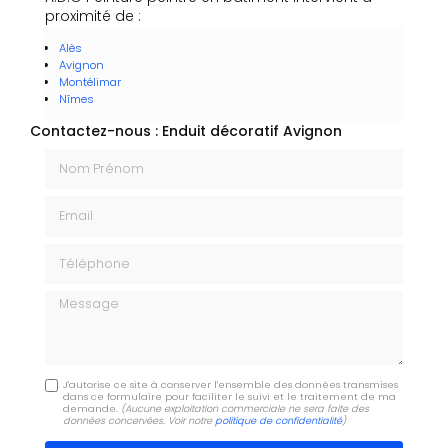
proximité de :
Alès
Avignon
Montélimar
Nîmes
Contactez-nous : Enduit décoratif Avignon
Nom Prénom
Email
Téléphone
Message
J'autorise ce site à conserver l'ensemble des données transmises
dans ce formulaire pour faciliter le suivi et le traitement de ma
demande.
(Aucune exploitation commerciale ne sera faite des
données concervées. Voir notre
politique de confidentialité
)