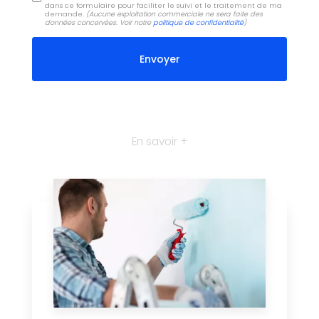
dans ce formulaire pour faciliter le suivi et le traitement de ma
demande.
(Aucune exploitation commerciale ne sera faite des
données concervées. Voir notre
politique de confidentialité
)
En savoir +