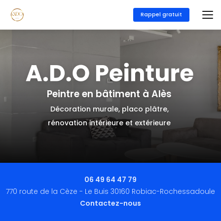
Aller
au
Rappel gratuit
contenu
principal
Peintre en bâtiment à Alès
Décoration murale, placo plâtre,
rénovation intérieure et extérieure
06 49 64 47 79
770 route de la Cèze - Le Buis 30160 Robiac-Rochessadoule
Contactez-nous