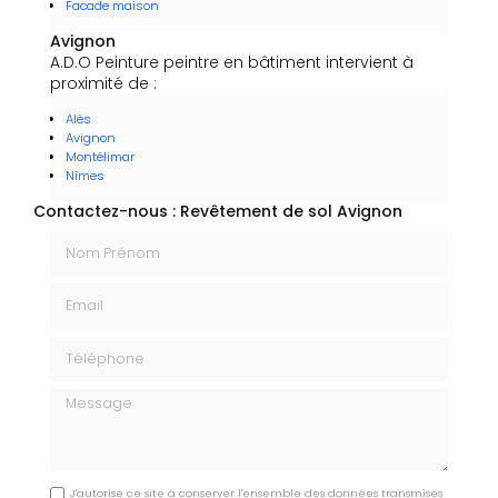
Facade maison
Avignon
A.D.O Peinture peintre en bâtiment intervient à
proximité de :
Alès
Avignon
Montélimar
Nîmes
Contactez-nous : Revêtement de sol Avignon
Nom Prénom
Email
Téléphone
Message
J'autorise ce site à conserver l'ensemble des données transmises